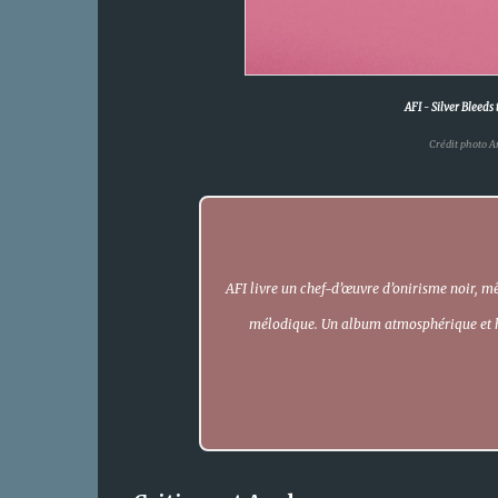
AFI
-
Silver Bleeds
Crédit photo A
AFI livre un chef-d’œuvre d’onirisme noir, mê
mélodique. Un album atmosphérique et h