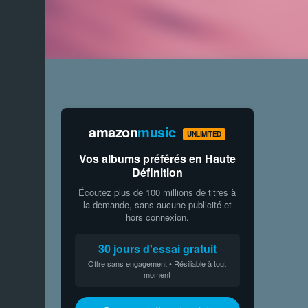
amazon
music
UNLIMITED
Vos albums préférés en Haute
Définition
Écoutez plus de 100 millions de titres à
la demande, sans aucune publicité et
hors connexion.
30 jours d'essai gratuit
Offre sans engagement • Résiliable à tout
moment