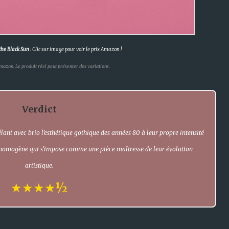
 the Black Sun
: Clic sur image pour voir le prix Amazon !
mazon. Le produit réel peut présenter des variations.
Verdict
lant avec brio l’esthétique gothique des années 80 à leur propre intensité
omogène qui s’impose comme une pièce maîtresse de leur évolution
artistique.
★★★★½