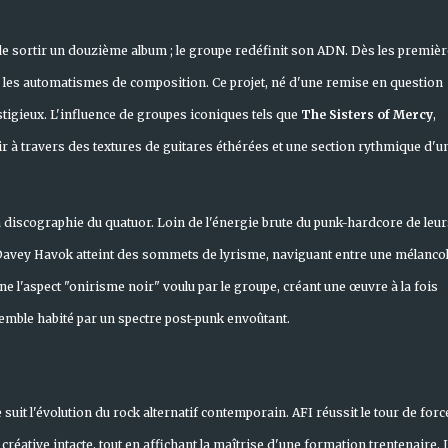
 de sortir un douzième album ; le groupe redéfinit son ADN. Dès les premiè
 les automatismes de composition. Ce projet, né d'une remise en question
tigieux. L'influence de groupes iconiques tels que
The Sisters of Mercy
,
ir à travers des textures de guitares éthérées et une section rythmique d'u
 discographie du quatuor. Loin de l'énergie brute du punk-hardcore de leur
e Davey Havok atteint des sommets de lyrisme, naviguant entre une mélancol
e l'aspect "onirisme noir" voulu par le groupe, créant une œuvre à la fois
emble habité par un spectre post-punk envoûtant.
suit l'évolution du rock alternatif contemporain. AFI réussit le tour de forc
éative intacte, tout en affichant la maîtrise d'une formation trentenaire. 