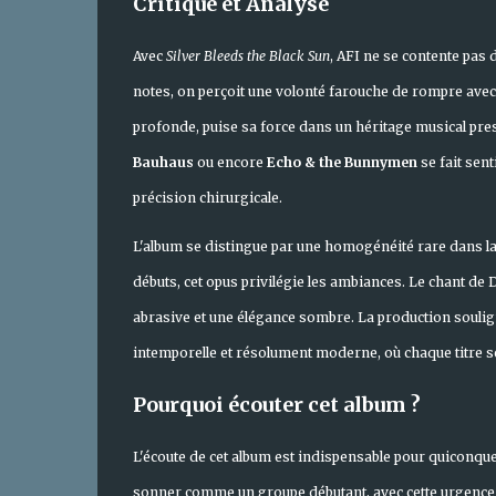
Critique et Analyse
Avec
Silver Bleeds the Black Sun
, AFI ne se contente pas
notes, on perçoit une volonté farouche de rompre avec
profonde, puise sa force dans un héritage musical pres
Bauhaus
ou encore
Echo & the Bunnymen
se fait sent
précision chirurgicale.
L'album se distingue par une homogénéité rare dans la
débuts, cet opus privilégie les ambiances. Le chant d
abrasive et une élégance sombre. La production soulign
intemporelle et résolument moderne, où chaque titre s
Pourquoi écouter cet album ?
L'écoute de cet album est indispensable pour quiconque 
sonner comme un groupe débutant, avec cette urgence cr