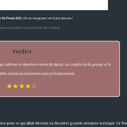
r De France 2022
: Clic sur image pour voir le prix Amazon !
mazon. Le produit réel peut présenter des variations.
Verdict
 qui sublime le répertoire récent de Murat. La complicité du groupe et la
nédits en font un testament musical bouleversant.
★★★★☆
nce pour ce qui allait devenir sa dernière grande aventure scénique. Ce
To