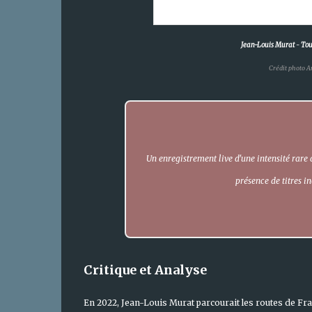
Jean-Louis Murat
-
Tou
Crédit photo A
Un enregistrement live d'une intensité rare
présence de titres i
Critique et Analyse
En 2022, Jean-Louis Murat parcourait les routes de Fra