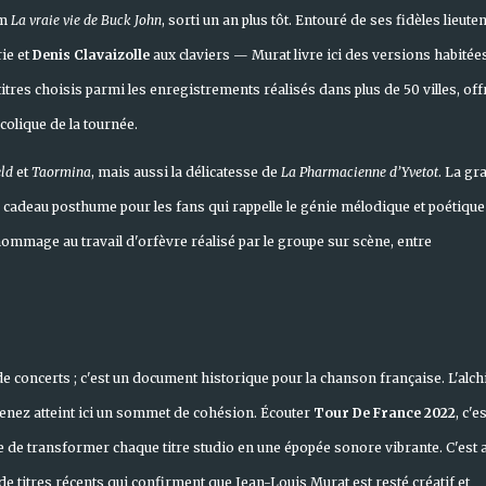
um
La vraie vie de Buck John
, sorti un an plus tôt. Entouré de ses fidèles lieute
rie et
Denis Clavaizolle
aux claviers — Murat livre ici des versions habitées
itres choisis parmi les enregistrements réalisés dans plus de 50 villes, off
olique de la tournée.
eld
et
Taormina
, mais aussi la délicatesse de
La Pharmacienne d’Yvetot
. La gr
n cadeau posthume pour les fans qui rappelle le génie mélodique et poétique
 hommage au travail d'orfèvre réalisé par le groupe sur scène, entre
de concerts ; c'est un document historique pour la chanson française. L'alc
imenez atteint ici un sommet de cohésion. Écouter
Tour De France 2022
, c'es
le de transformer chaque titre studio en une épopée sonore vibrante. C'est 
e titres récents qui confirment que Jean-Louis Murat est resté créatif et