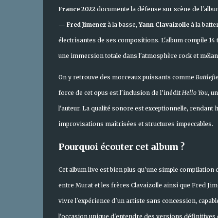
France 2022
documente la défense sur scène de l'alb
—
Fred Jimenez
à la basse,
Yann Clavaizolle
à la batte
électrisantes de ses compositions. L'album compile 14 t
une immersion totale dans l'atmosphère rock et mélanc
On y retrouve des morceaux puissants comme
Battlefi
force de cet opus est l'inclusion de l'inédit
Hello You
, u
l'auteur. La qualité sonore est exceptionnelle, rendant
improvisations maîtrisées et structures impeccables.
Pourquoi écouter cet album ?
Cet album live est bien plus qu'une simple compilation 
entre Murat et les frères Clavaizolle ainsi que Fred J
vivre l'expérience d'un artiste sans concession, capab
l'occasion unique d'entendre des versions définitives d