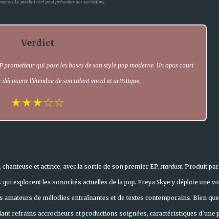
mazon. Le produit réel peut présenter des variations.
Verdict
EP prometteur qui pose les bases de son style pop moderne. Un opus court
 découvrir l'étendue de son talent vocal et artistique.
★★★☆☆
chanteuse et actrice, avec la sortie de son premier EP,
stardust
. Produit par
ui explorent les sonorités actuelles de la pop. Freya Skye y déploie une vo
des amateurs de mélodies entraînantes et de textes contemporains. Bien que
mêlant refrains accrocheurs et productions soignées, caractéristiques d'une 