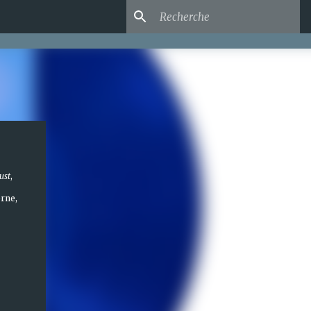
ust
,
erne,