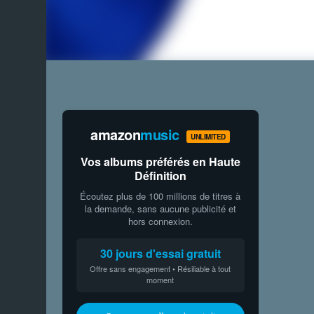
amazon
music
UNLIMITED
Vos albums préférés en Haute
Définition
Écoutez plus de 100 millions de titres à
la demande, sans aucune publicité et
hors connexion.
30 jours d'essai gratuit
Offre sans engagement • Résiliable à tout
moment