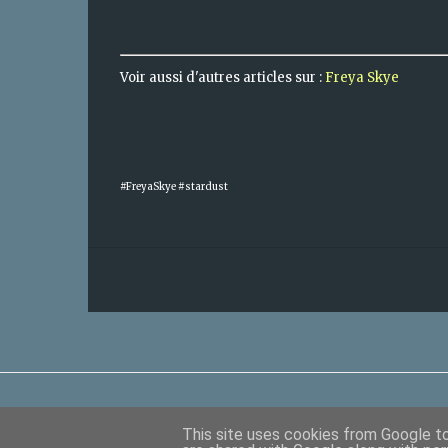
Voir aussi d'autres articles sur :
Freya Skye
#FreyaSkye #stardust
This site uses cookies from Google to 