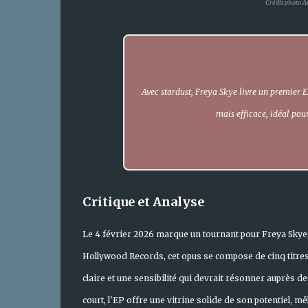
Crédit photo A
Avec
stardust
, Freya Skye livre un premier 
mais efficace, idéal pour
Critique et Analyse
Le 4 février 2026 marque un tournant pour Freya Skye, 
Hollywood Records, cet opus se compose de cinq titres q
claire et une sensibilité qui devrait résonner auprès 
court, l'EP offre une vitrine solide de son potentiel, 