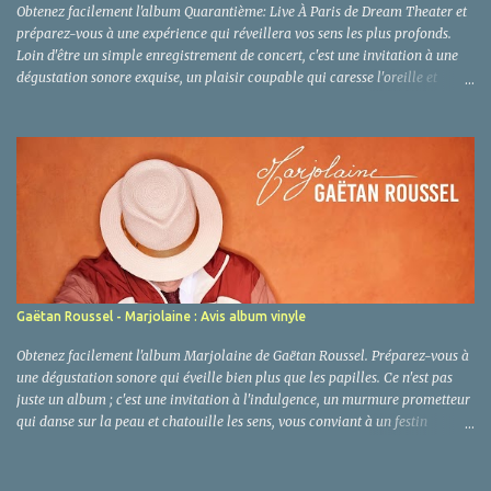
Obtenez facilement l'album Quarantième: Live À Paris de Dream Theater et
préparez-vous à une expérience qui réveillera vos sens les plus profonds.
Loin d'être un simple enregistrement de concert, c'est une invitation à une
dégustation sonore exquise, un plaisir coupable qui caresse l'oreille et
l'esprit avec la même intensité qu'un secret bien gardé. Une œuvre qui se
savoure, note après note, comme un mets rare qu'on ne se lasse pas de
convoiter. Dream Theater - Quarantième: Live À Paris : Clic sur image pour
voir le prix Amazon ! Critique et Analyse : Le Vice Raffiné d'une
Performance Divine Ah, Quarantième: Live À Paris ... Ce n'est pas un album
que l'on écoute d'une oreille distraite, c'est une invitation à la décadence
sonore, une promesse de frissons qui courent le long de l'échine. Imaginez-
vous devant un festin préparé par un chef étoilé aux mains expertes : chaque
plat est une œuvre d'art, ch...
Gaëtan Roussel - Marjolaine : Avis album vinyle
Obtenez facilement l'album Marjolaine de Gaëtan Roussel. Préparez-vous à
une dégustation sonore qui éveille bien plus que les papilles. Ce n'est pas
juste un album ; c'est une invitation à l'indulgence, un murmure prometteur
qui danse sur la peau et chatouille les sens, vous conviant à un festin
musical dont vous ne ressortirez pas indemne. Gaëtan Roussel - Marjolaine
: Clic sur image pour voir le prix Amazon ! Critique et Analyse Marjolaine ,
le dernier-né de Gaëtan Roussel, n'est pas de ces albums que l'on écoute