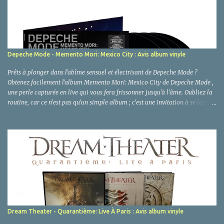
Depeche Mode - Memento Mori: Mexico City : Avis album vinyle
Prêts à plonger dans l'abîme sensuel et électrisant de Depeche Mode ?
Obtenez facilement l'album Memento Mori: Mexico City de Depeche Mode ,
une perle capturée en live qui vous fera frissonner jusqu'à l'âme. Oubliez la
routine, car ce n'est pas qu'un simple album ; c'est une invitation à se laisser
aller, à explorer les recoins les plus sombres et les plus délicieux de nos
désirs, le tout sous le joug hypnotique de Dave Gahan et Martin Gore.
Préparez-vous à une expérience qui réveille les sens, là où le plaisir n'attend
pas ! Depeche Mode - Memento Mori: Mexico City : Clic sur image pour voir
le prix Amazon ! Critique et Analyse Quand Depeche Mode pose ses valises
(et ses synthés) à Mexico City, ce n'est jamais pour une simple balade. C'est
une étreinte fiévreuse, un dialogue passionné entre une légende vivante et
un public incandescent. "Memento Mori: Mexico City" n'est pas qu'un
témoign...
Dream Theater - Quarantième: Live À Paris : Avis album vinyle