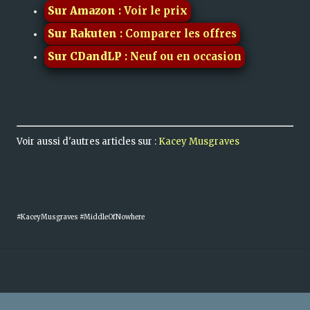
Sur Amazon
: Voir le prix
Sur Rakuten
: Comparer les offres
Sur CDandLP
: Neuf ou en occasion
Voir aussi d'autres articles sur :
Kacey Musgraves
#KaceyMusgraves #MiddleOfNowhere