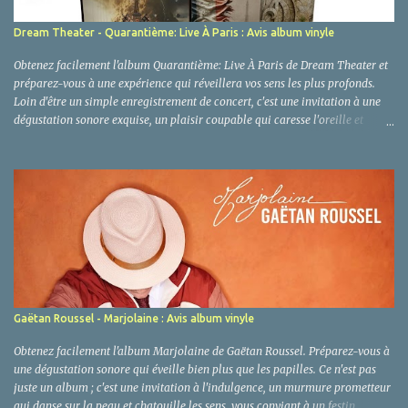
Dream Theater - Quarantième: Live À Paris : Avis album vinyle
Obtenez facilement l'album Quarantième: Live À Paris de Dream Theater et
préparez-vous à une expérience qui réveillera vos sens les plus profonds.
Loin d'être un simple enregistrement de concert, c'est une invitation à une
dégustation sonore exquise, un plaisir coupable qui caresse l'oreille et
l'esprit avec la même intensité qu'un secret bien gardé. Une œuvre qui se
savoure, note après note, comme un mets rare qu'on ne se lasse pas de
convoiter. Dream Theater - Quarantième: Live À Paris : Clic sur image pour
voir le prix Amazon ! Critique et Analyse : Le Vice Raffiné d'une
Performance Divine Ah, Quarantième: Live À Paris ... Ce n'est pas un album
que l'on écoute d'une oreille distraite, c'est une invitation à la décadence
sonore, une promesse de frissons qui courent le long de l'échine. Imaginez-
vous devant un festin préparé par un chef étoilé aux mains expertes : chaque
plat est une œuvre d'art, ch...
Gaëtan Roussel - Marjolaine : Avis album vinyle
Obtenez facilement l'album Marjolaine de Gaëtan Roussel. Préparez-vous à
une dégustation sonore qui éveille bien plus que les papilles. Ce n'est pas
juste un album ; c'est une invitation à l'indulgence, un murmure prometteur
qui danse sur la peau et chatouille les sens, vous conviant à un festin