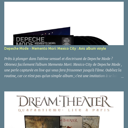
Depeche Mode - Memento Mori: Mexico City : Avis album vinyle
Prêts à plonger dans l'abîme sensuel et électrisant de Depeche Mode ?
Obtenez facilement l'album Memento Mori: Mexico City de Depeche Mode ,
une perle capturée en live qui vous fera frissonner jusqu'à l'âme. Oubliez la
routine, car ce n'est pas qu'un simple album ; c'est une invitation à se laisser
aller, à explorer les recoins les plus sombres et les plus délicieux de nos
désirs, le tout sous le joug hypnotique de Dave Gahan et Martin Gore.
Préparez-vous à une expérience qui réveille les sens, là où le plaisir n'attend
pas ! Depeche Mode - Memento Mori: Mexico City : Clic sur image pour voir
le prix Amazon ! Critique et Analyse Quand Depeche Mode pose ses valises
(et ses synthés) à Mexico City, ce n'est jamais pour une simple balade. C'est
une étreinte fiévreuse, un dialogue passionné entre une légende vivante et
un public incandescent. "Memento Mori: Mexico City" n'est pas qu'un
témoign...