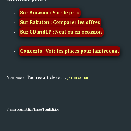
Sur Amazon
: Voir le prix
Sur Rakuten
: Comparer les offres
Sur CDandLP
: Neuf ou en occasion
Concerts
: Voir les places pour Jamiroquai
Voir aussi d'autres articles sur :
Jamiroquai
#Jamiroquai #HighTimesTourEdition