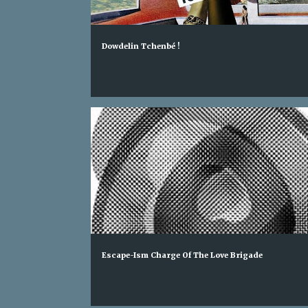
e
s
Dowdelin Tchenbé !
Escape-Ism Charge Of The Love Brigade