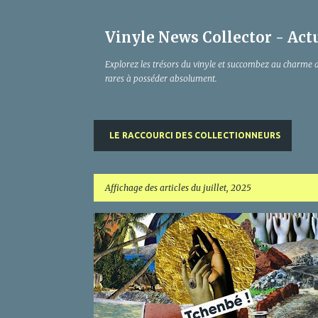
Vinyle News Collector - Actu
Explorez les trésors du vinyle et succombez au charme 
rares à posséder absolument.
LE RACCOURCI DES COLLECTIONNEURS
Affichage des articles du juillet, 2025
A
r
t
i
c
l